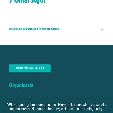
7 Omar Agdi
OVERIGE INFORMATIE OVER DENK
WORD VRIJWILLIGER
Organisatie
Tweede Kamer
DENK maakt gebruik van cookies. Hiermee kunnen wij onze website
Gemeenteraden
optimaliseren. Hiervoor hebben wij wel jouw toestemming nodig.