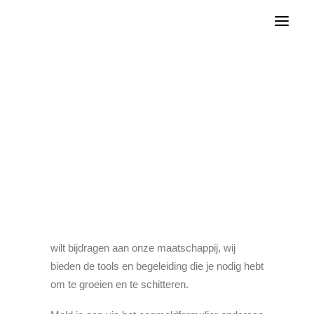
DENK komt op voor portemonnee gepensioneerde
Tweede Kamer
Gemeenteraden
DENK Academy
contact landelijk
contact lokaal
Word vrijwilliger
WORD LID
DONEER
Ontdek je potentieel bij DENK Academy, het
opleidingshart van Politieke beweging DENK.
Of je nu politiek bewuster wilt worden of actief
wilt bijdragen aan onze maatschappij, wij
bieden de tools en begeleiding die je nodig hebt
om te groeien en te schitteren.