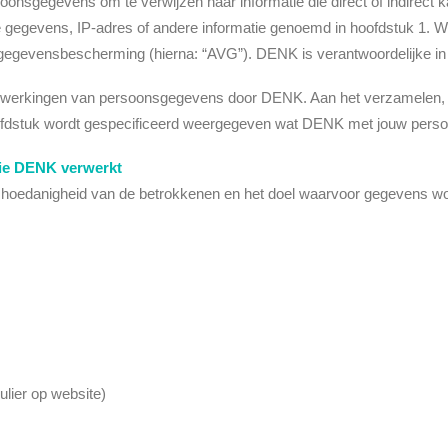
oonsgegevens om te verwijzen naar informatie die direct of indirect 
ële gegevens, IP-adres of andere informatie genoemd in hoofdstuk 1
egevensbescherming (hierna: “AVG”). DENK is verantwoordelijke in
 verwerkingen van persoonsgegevens door DENK. Aan het verzamele
 hoofdstuk wordt gespecificeerd weergegeven wat DENK met jouw per
die DENK verwerkt
hoedanigheid van de betrokkenen en het doel waarvoor gegevens w
ulier op website)