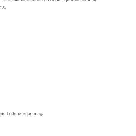
ts.
ene Ledenvergadering.