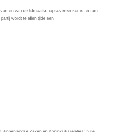
 uitvoeren van de lidmaatschapsovereenkomst en om
tij wordt te allen tijde een
n Binnenlandse Zaken en Koninkrijksrelaties’ in de