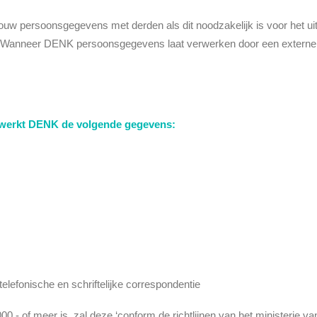
 jouw persoonsgegevens met derden als dit noodzakelijk is voor het
g. Wanneer DENK persoonsgegevens laat verwerken door een externe par
verwerkt DENK de volgende gegevens:
telefonische en schriftelijke correspondentie
,- of meer is, zal deze ‘conform de richtlijnen van het ministerie va