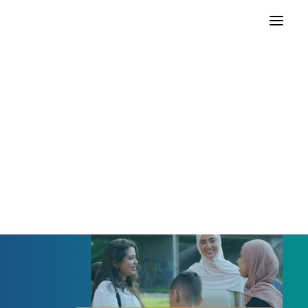
DENK komt op voor portemonnee gepensioneerde
Tweede Kamer
Gemeenteraden
DENK Academy
contact landelijk
contact lokaal
Word vrijwilliger
WORD LID
DONEER