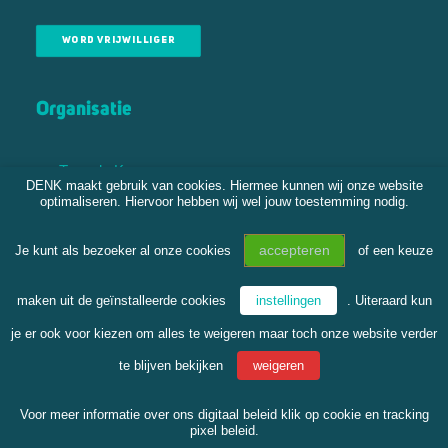
WORD VRIJWILLIGER
Organisatie
Tweede Kamer
DENK maakt gebruik van cookies. Hiermee kunnen wij onze website
Gemeenteraden
optimaliseren. Hiervoor hebben wij wel jouw toestemming nodig.
Bestuur
Vereniging
accepteren
Je kunt als bezoeker al onze cookies
of een keuze
DENK Academy
Statera
maken uit de geïnstalleerde cookies
instellingen
. Uiteraard kun
DENKJong
je er ook voor kiezen om alles te weigeren maar toch onze website verder
te blijven bekijken
weigeren
Voor meer informatie over ons digitaal beleid klik op
cookie en tracking
pixel beleid.