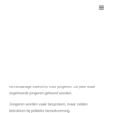
DENK komt op voor portemonnee gepensioneerde
Tweede Kamer
Gemeenteraden
DENK Academy
contact landelijk
contact lokaal
Word vrijwilliger
WORD LID
DONEER
Welkom bij DENKJong!
De politieke jongerenorganisatie die streeft naar een
rechtvaardige toekomst voor jongeren. De plek waar
ongehoorde jongeren gehoord worden.
Jongeren worden vaak besproken, maar zelden
betrokken bij politieke besluitvorming.