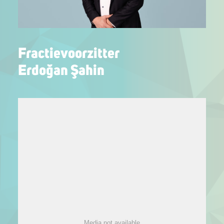
Fractievoorzitter
Erdoğan Şahin
Media not available