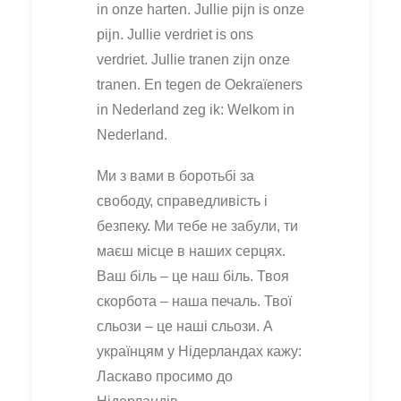
in onze harten. Jullie pijn is onze
pijn. Jullie verdriet is ons
verdriet. Jullie tranen zijn onze
tranen. En tegen de Oekraïeners
in Nederland zeg ik: Welkom in
Nederland.
Ми з вами в боротьбі за
свободу, справедливість і
безпеку. Ми тебе не забули, ти
маєш місце в наших серцях.
Ваш біль – це наш біль. Твоя
скорбота – наша печаль. Твої
сльози – це наші сльози. А
українцям у Нідерландах кажу:
Ласкаво просимо до