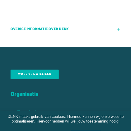
OVERIGE INFORMATIE OVER DENK
WORD VRIJWILLIGER
Organisatie
Tweede Kamer
DENK maakt gebruik van cookies. Hiermee kunnen wij onze website
Gemeenteraden
optimaliseren. Hiervoor hebben wij wel jouw toestemming nodig.
Bestuur