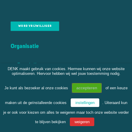
WORD VRIJWILLIGER
Organisatie
Tweede Kamer
DENK maakt gebruik van cookies. Hiermee kunnen wij onze website
Gemeenteraden
optimaliseren. Hiervoor hebben wij wel jouw toestemming nodig.
Bestuur
Vereniging
accepteren
Je kunt als bezoeker al onze cookies
of een keuze
DENK Academy
Statera
maken uit de geïnstalleerde cookies
instellingen
. Uiteraard kun
DENKJong
je er ook voor kiezen om alles te weigeren maar toch onze website verder
te blijven bekijken
weigeren