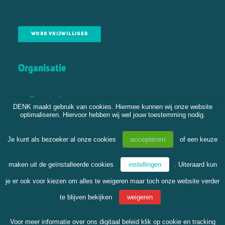
WORD VRIJWILLIGER
Organisatie
Tweede Kamer
DENK maakt gebruik van cookies. Hiermee kunnen wij onze website
Gemeenteraden
optimaliseren. Hiervoor hebben wij wel jouw toestemming nodig.
Bestuur
Vereniging
accepteren
Je kunt als bezoeker al onze cookies
of een keuze
DENK Academy
Statera
maken uit de geïnstalleerde cookies
instellingen
. Uiteraard kun
DENKJong
je er ook voor kiezen om alles te weigeren maar toch onze website verder
te blijven bekijken
weigeren
Voor meer informatie over ons digitaal beleid klik op
cookie en tracking