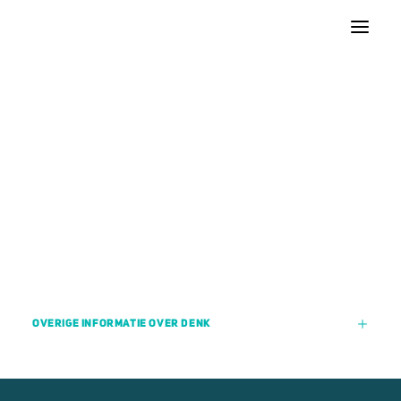
DENK komt op voor portemonnee gepensioneerde
Tweede Kamer
Gemeenteraden
DENK Academy
Manifest
contact landelijk
contact lokaal
Word vrijwilliger
[3d-flip-book mode=”fullscreen” id=”2926″ ][/3d-flip-book]
WORD LID
DONEER
OVERIGE INFORMATIE OVER DENK